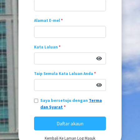
Alamat E-mel
*
Kata Laluan
*
Taip Semula Kata Laluan Anda
*
Saya bersetuju dengan
Terma
dan Syarat
*
Daftar akaun
Kembali Ke Laman Log Masuk