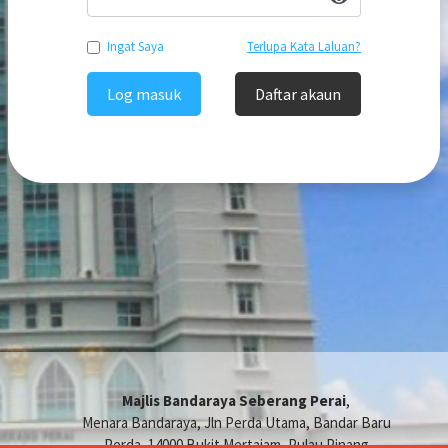
Ingat Saya
Terlupa Kata Laluan?
Log masuk
Daftar akaun
Majlis Bandaraya Seberang Perai
,
Menara Bandaraya, Jln Perda Utama, Bandar Baru
Perda, 14000 Bukit Mertajam, Pulau Pinang